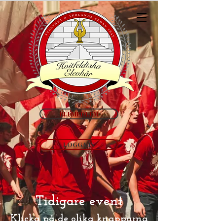
BLI MEDLEM
LOGGA IN
Tidigare event
Klicka på de olika knapparna